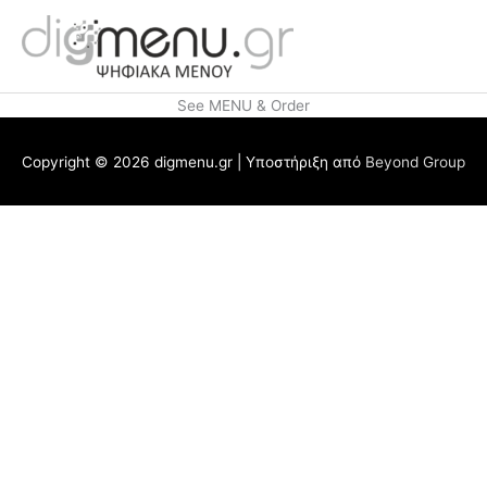
Μετάβαση
στο
περιεχόμενο
See MENU & Order
Copyright © 2026
digmenu.gr
| Υποστήριξη από
Beyond Group